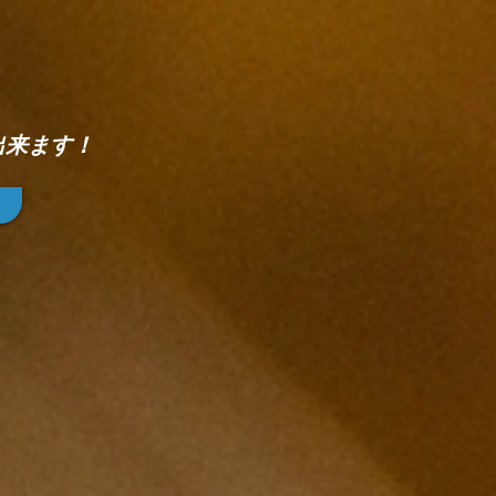
、
出来ます！