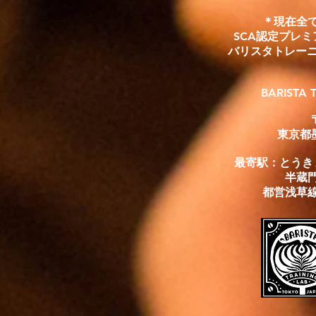
＊現在全て
SCA認定プレ
バリスタトレー
​BARISTA
東京都墨
最寄駅：とうき
半蔵門
都営浅草線