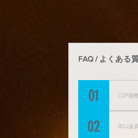
FAQ / よくある
01
CSP
CSP
02
BGJ