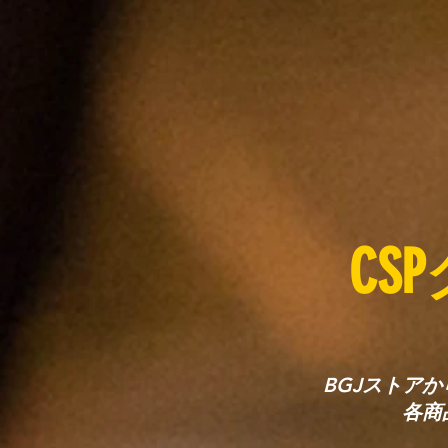
CSP
BGJストア
各商