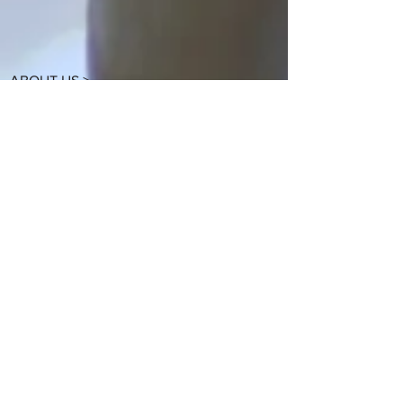
ABOUT US >
バリスタギルド・オブ・ジャパンでは、日本に
おけるバリスタの職業性及び地位向上を目的と
して、様々な活動を通してバリスタやスペシャ
ルティコーヒーに関する情報共有を積極的に行
なっています。
CONTACT>
E : info@baristaguild-japan.com
T : 03-5604-5805
BGJ SUPPORTERS >