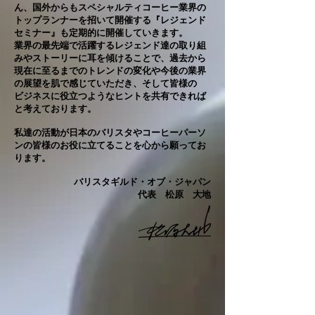
ん、国外からもスペシャルティコーヒー業界の
トップランナーを招いて開催する『レジェンド
セミナー』も定期的に開催していきます。
業界の最先端で活躍するレジェンド達の取り組
みやストーリーに耳を傾けることで、過去から
現在に至るまでのトレンドの変化や
今後の業界
の展望を肌で感じていただき、そして皆様の
ビジネスに役立つようなヒントを共有できれば
と考えております。
​私達の活動が日本のバリスタやコーヒーパーソ
ンの皆様のお役に立てることを
心から
願ってお
ります。
バリスタギルド・オブ・ジャパン
代表
松原
​ 大地