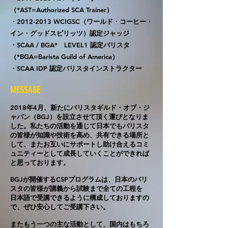
（*AST=Authorized SCA Trainer）
・2012-2013 WCIGSC（ワールド・コーヒー・
イン・グッドスピリッツ）認定ジャッジ
・SCAA / BGA* LEVEL1 認定バリスタ
（*BGA=Barista Guild of America）
・SCAA IDP 認定バリスタインストラクター
MESSAGE
2018年4月、新たにバリスタギルド・オブ・ジ
ャパン（BGJ）を設立させて頂く運びとなりま
した。私たちの活動を通じて
日本でもバリスタ
の皆様が知識や技術を高め、共有できる場所と
して、またお互いにサポートし助け合えるコミ
ュニティーとして成長していくことができれば
と思っております。
BGJが開催するCSPプログラムは、日本のバリ
スタの皆様が講義から試験
まで全ての工程を
日本語で受講できるように構成しておりますの
で、ぜひ安心してご受講下さい。
またもう一つの主な活動として、国内はもちろ