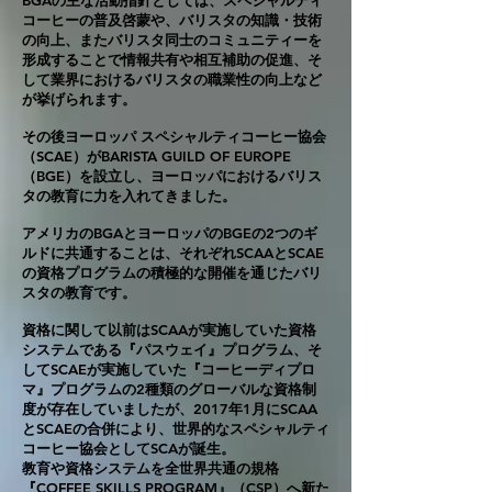
コーヒーの普及啓蒙や、バリスタの知識・技術
の向上、またバリスタ同士のコミュニティーを
形成することで情報共有や相互補助の促進、
そ
して業界におけるバリスタの職業性の向上など
が挙げられます。
その後ヨーロッパ スペシャルティコーヒー協会
（SCAE）がBARISTA GUILD OF EUROPE
（BGE）を設立し、ヨーロッパにおけるバリス
タの教育に力を入れてきました。
アメリカのBGAとヨーロッパのBGEの2つのギ
ルドに共通することは、それぞれSCAAとSCAE
の資格プログラムの積極的な開催を通じたバリ
スタの教育です。
資格に関して以前はSCAAが実施していた資格
システムで
ある『パスウェイ』
プログラム、
そ
して
SCAEが
実施していた
『コーヒーディプロ
マ』プログラムの2種類のグローバルな資格
制
度が存在していましたが、
2017年1月にSCAA
とSCAEの合併により、世界的なスペシャル
ティ
コーヒー協会として
SCAが誕生。
教育や資格システムを全世界共通の規格
『COFFEE SKILLS PROGRAM』（CSP）へ
新た