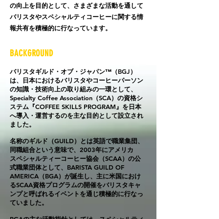
の向上を目的として、さまざまな
活動を通して
バリスタやスペシャルティコーヒーに関する情
報共有を積極的に行なっています。​
BACKGROUND
バリスタギルド・オブ・ジャパン™️（BGJ）
は、日本におけるバリスタやコーヒー
パ
ー
ソン
の知識・技術向上の
取り組みの一環として、
Specialty Coffee Association（SCA）の
資格シ
ステム
『COFFEE SKILLS PROGRAM』を日本
へ導入・運営するのを主な
目的として
設立され
ました。
名称のギルド（GUILD
）とは英語で職業集団、
同職組合という意味で、2003年にアメリカ
スペシャルティーコーヒー協会（SCAA）の公
式職業団体として、BARISTA GUILD OF
AMERICA（BGA）が誕生し、主に米国におけ
るSCAA資格プログラムの開催を
バリスタ
キャ
ンプと呼ばれるイベントを通じ積極的に行なっ
ていました。
BGAの主な活動指針としては、スペシャルティ