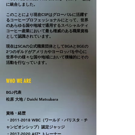
に
統合しました。
このことにより現在CSPはグローバルに活躍す
るコーヒープロフェッショナルにとって、
世界
のあらゆる国や地域で通用するスペシャルティ
コーヒー産業において
最も権威のある
職業資格
として認識されています。
現在はSCAの
公式職業団体として
BGAとBGEの
2つのギルドがアメリカやヨーロッパを中心に
世界中の様々な国や地域において
積極的にその
活動を行なっています。
WHO WE ARE
BGJ代表
松原 大地 / Daichi Matsubara
資格・経歴
​・2011-2018 WBC（ワールド・バリスタ・チ
ャンピオンシップ
）認定ジャッジ
・2017-2020 AST* トレーナー