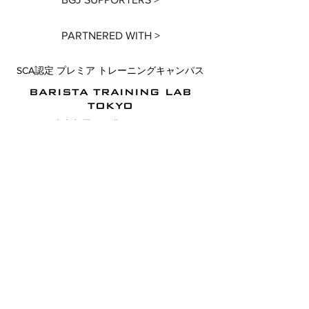
PARTNERED WITH >
SCA認定 プレミア トレーニングキャンパス
BARISTA TRAINING LAB
TOKYO
東京都墨田区業平1-18-2 2F
FAQ / よくあるご質問 >
SCAのCSP資格プログラムに関してのよく