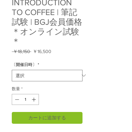
INTRODUCTION
TO COFFEE | 筆記
試験 | BGJ会員価格
＊オンライン試験
＊
通
セ
 ￥18,150 
￥16,500
常
ー
価
ル
〔開催日時〕
*
格
価
格
数量
*
カートに追加する